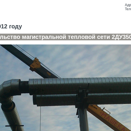
Адр
Тел
12 году
льство магистральной тепловой сети 2ДУ35